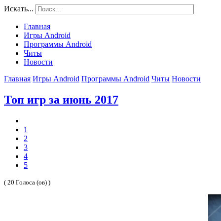
Искать...
Главная
Игры Android
Программы Android
Читы
Новости
Главная
Игры Android
Программы Android
Читы
Новости
Топ игр за июнь 2017
1
2
3
4
5
( 20 Голоса (ов) )