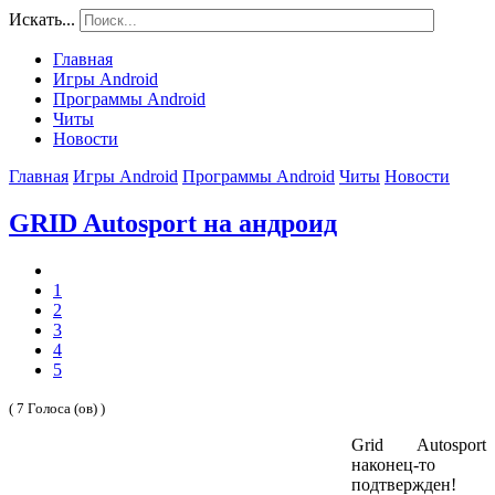
Искать...
Главная
Игры Android
Программы Android
Читы
Новости
Главная
Игры Android
Программы Android
Читы
Новости
GRID Autosport на андроид
1
2
3
4
5
( 7 Голоса (ов) )
Grid Autosport
наконец-то
подтвержден!