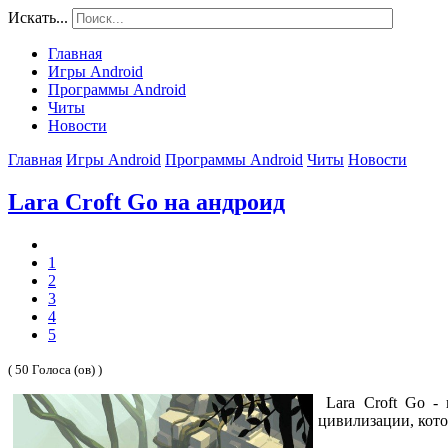
Искать...
Главная
Игры Android
Программы Android
Читы
Новости
Главная
Игры Android
Программы Android
Читы
Новости
Lara Croft Go на андроид
1
2
3
4
5
( 50 Голоса (ов) )
Lara Croft Go - 
цивилизации, кото