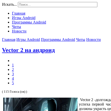
Искать...
Главная
Игры Android
Программы Android
Читы
Новости
Главная
Игры Android
Программы Android
Читы
Новости
Vector 2 на андроид
1
2
3
4
5
( 115 Голоса (ов) )
Vector 2 -долгожд
успеха первой ча
должны украсть це