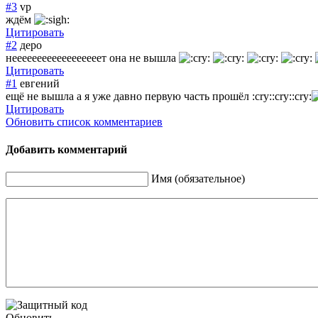
#3
vp
ждём
Цитировать
#2
деро
нееееееееееееее
еееет она не вышла
Цитировать
#1
евгений
ещё не вышла а я уже давно первую часть прошёл :cry::cry::cry:
Цитировать
Обновить список комментариев
Добавить комментарий
Имя (обязательное)
Обновить