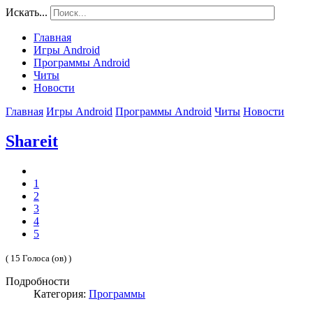
Искать...
Главная
Игры Android
Программы Android
Читы
Новости
Главная
Игры Android
Программы Android
Читы
Новости
Shareit
1
2
3
4
5
( 15 Голоса (ов) )
Подробности
Категория:
Программы