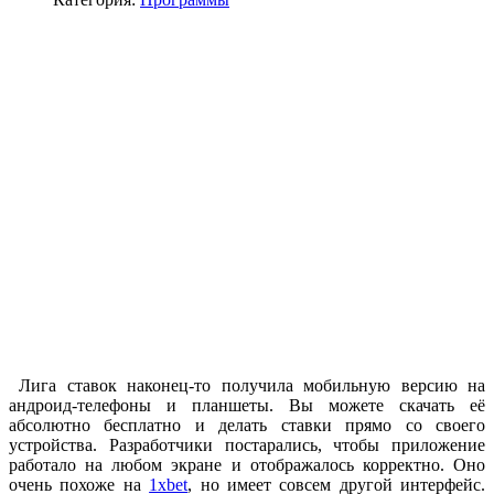
Лига ставок наконец-то получила мобильную версию на
андроид-телефоны и планшеты. Вы можете скачать её
абсолютно бесплатно и делать ставки прямо со своего
устройства. Разработчики постарались, чтобы приложение
работало на любом экране и отображалось корректно. Оно
очень похоже на
1xbet
, но имеет совсем другой интерфейс.