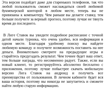
Эта версия подойдет даже для стареньких телефонов, так что
любой пользователь сможет наслаждаться своей любимой
букмекерской конторой в любом месте, теперь вы не
привязаны к компьютеру. Чем раньше вы делаете ставку, тем
больше получите за верный прогноз, поэтому лучше не тянуть
время до последнего.
В Лиге Ставок вы увидите подробное расписание с точной
датой начали турника, что очень удобно, вся информация в
одном месте. Благодаря удобному поиску вы найдете
любимую команду и получите возможность поставить на нее
деньги. Внимательно смотрите на предыдущие игры и
старайтесь предугадать результат. Чем точнее будет ваш ответ,
тем больше награда, что несомненно радует. Также, если вы
новый клиент, то регистрируйтесь абсолютно бесплатно с
приложения, поэтому лучше побыстрее скачать мобильную
версию Лига Ставок на андроид и получить все
преимущества от пользования. В личном кабинете будет вся
ваша история, поэтому вы никогда не запутаетесь и сможете
найти любую старую информацию.