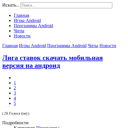
Искать...
Главная
Игры Android
Программы Android
Читы
Новости
Главная
Игры Android
Программы Android
Читы
Новости
Лига ставок скачать мобильная
версия на андроид
1
2
3
4
5
( 26 Голоса (ов) )
Подробности
Категория:
Программы