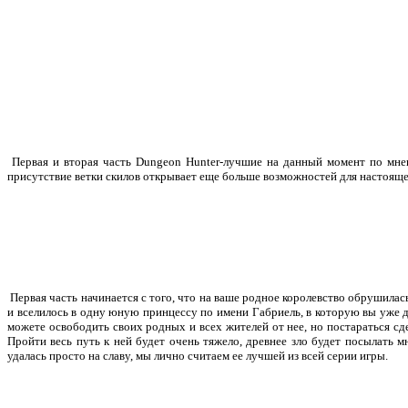
Первая и вторая часть Dungeon Hunter-лучшие на данный момент по мне
присутствие ветки скилов открывает еще больше возможностей для настояще
Первая часть начинается с того, что на ваше родное королевство обрушилась
и вселилось в одну юную принцессу по имени Габриель, в которую вы уже да
можете освободить своих родных и всех жителей от нее, но постараться сде
Пройти весь путь к ней будет очень тяжело, древнее зло будет посылать 
удалась просто на славу, мы лично считаем ее лучшей из всей серии игры.