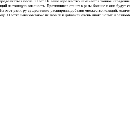
продолжаться после 30 лет. На ваше королевство намечается тайное нападение,
ящий настоящую опасность. Противников станет в разы больше и они будут ещ
 На этот раз игру существенно расширили, добавив множество локаций, колич
още. О ветке навыков также не забыли и добавили очень много новых и разноо