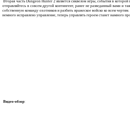
Вторая часть Dungeon Hunter 2 является сиквелом игры, события в которой 
отправляйтесь в совсем другой контингент, ранее не разведанный вами и та
собственную команду охотников и разбить вражеское войско ко всем чертям.
немного исправлено управление, теперь управлять героем станет намного пр
Видео-обзор
: