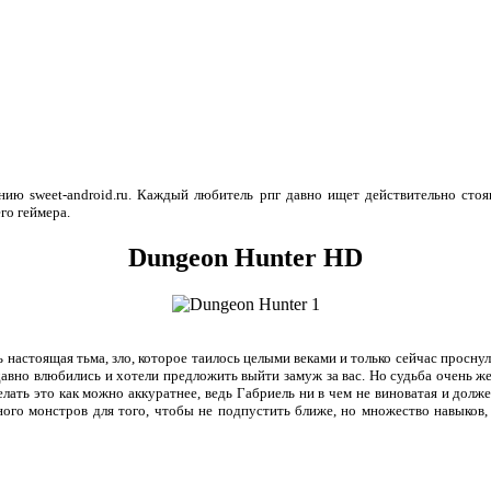
нию sweet-android.ru. Каждый любитель рпг давно ищет действительно сто
го геймера.
Dungeon Hunter HD
 настоящая тьма, зло, которое таилось целыми веками и только сейчас проснул
вно влюбились и хотели предложить выйти замуж за вас. Но судьба очень жесто
лать это как можно аккуратнее, ведь Габриель ни в чем не виноватая и должен
много монстров для того, чтобы не подпустить ближе, но множество навыков