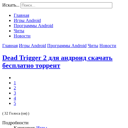
Искать...
Главная
Игры Android
Программы Android
Читы
Новости
Главная
Игры Android
Программы Android
Читы
Новости
Dead Trigger 2 для андроид скачать
бесплатно торрент
1
2
3
4
5
( 32 Голоса (ов) )
Подробности
Категория:
Игры