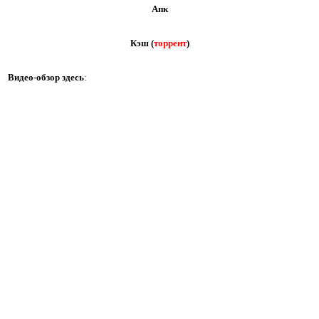
Апк
Кэш (
торрент
)
Видео-обзор здесь
: