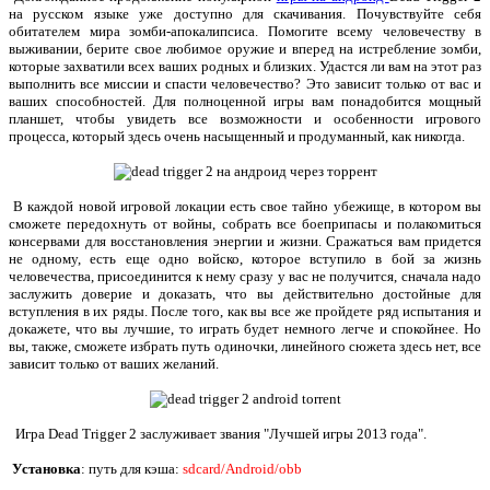
на русском языке уже доступно для скачивания. Почувствуйте себя
обитателем мира зомби-апокалипсиса. Помогите всему человечеству в
выживании, берите свое любимое оружие и вперед на истребление зомби,
которые захватили всех ваших родных и близких. Удастся ли вам на этот раз
выполнить все миссии и спасти человечество? Это зависит только от вас и
ваших способностей. Для полноценной игры вам понадобится мощный
планшет, чтобы увидеть все возможности и особенности игрового
процесса, который здесь очень насыщенный и продуманный, как никогда.
В каждой новой игровой локации есть свое тайно убежище, в котором вы
сможете передохнуть от войны, собрать все боеприпасы и полакомиться
консервами для восстановления энергии и жизни. Сражаться вам придется
не одному, есть еще одно войско, которое вступило в бой за жизнь
человечества, присоединится к нему сразу у вас не получится, сначала надо
заслужить доверие и доказать, что вы действительно достойные для
вступления в их ряды. После того, как вы все же пройдете ряд испытания и
докажете, что вы лучшие, то играть будет немного легче и спокойнее. Но
вы, также, сможете избрать путь одиночки, линейного сюжета здесь нет, все
зависит только от ваших желаний.
Игра Dead Trigger 2 заслуживает звания "Лучшей игры 2013 года".
Установка
: путь для кэша:
sdcard/Android/obb