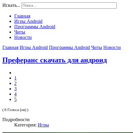
Искать...
Главная
Игры Android
Программы Android
Читы
Новости
Главная
Игры Android
Программы Android
Читы
Новости
Преферанс скачать для андроид
1
2
3
4
5
( 6 Голоса (ов) )
Подробности
Категория:
Игры