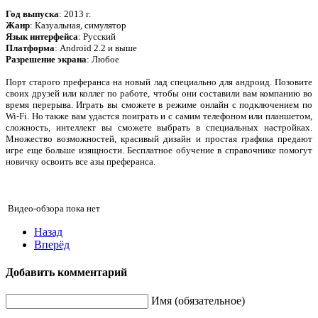
Год выпуска
: 2013 г.
Жанр
: Казуальная, симулятор
Язык интерфейса
: Русский
Платформа
: Android 2.2 и выше
Разрешение экрана
: Любое
Порт старого преферанса на новый лад специально для андроид. Позовите
своих друзей или коллег по работе, чтобы они составили вам компанию во
время перерыва. Играть вы сможете в режиме онлайн с подключением по
Wi-Fi. Но также вам удастся поиграть и с самим телефоном или планшетом,
сложность, интеллект вы сможете выбрать в специальных настройках.
Множество возможностей, красивый дизайн и простая графика предают
игре еще больше изящности. Бесплатное обучение в справочнике помогут
новичку освоить все азы преферанса.
Видео-обзора пока нет
Назад
Вперёд
Добавить комментарий
Имя (обязательное)