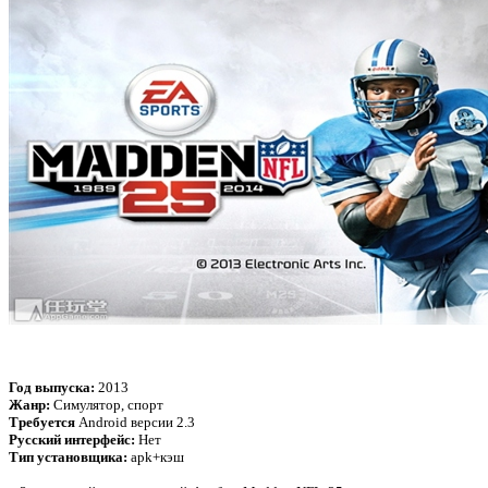
Год выпуска
:
2013
Жанр
:
Симулятор, спорт
Требуется
Android версии 2.3
Русский интерфейс:
Нет
Тип установщика
:
apk+кэш