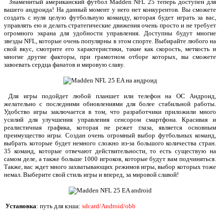
Знаменитый американский футбол Madden NFL 25 теперь доступен для
вашего андроида! На данный момент у него нет конкурентов. Вы сможете
создать с нуля целую футбольную команду, которая будет играть за вас,
управлять ею и делать стратегические движения очень просто и не требует
огромного экрана для удобности управления. Доступны будут многие
звезды NFL, которые очень популярны в этом спорте. Выбирайте любого на
свой вкус, смотрите его характеристики, такие как скорость, меткость и
многие другие факторы, при грамотном отборе которых, вы сможете
завоевать сердца фанатов и мировую славу.
Для игры подойдет любой планшет или телефон на ОС Андроид,
желательно с последними обновлениями для более стабильной работы.
Удобство игры заключается в том, что разработчики приложили много
усилий для улучшения управления сенсором смартфона. Красивая и
реалистичная графика, которая не режет глаза, является основным
преимущество игры. Создан очень огромный выбор футбольных команд,
выбрать которые будет немного сложно из-за большого количества стран.
35 команд, которые отвечают действительности, то есть существую на
самом деле, а также
больше 1000 игроков, которые будут вам подчиняться.
Также, вас ждет много захватывающих режимов игры, выбор которых тоже
немал. Выберите свой стиль игры и вперед, за мировой славой!
Установка
: путь для кэша:
sdcard/Android/obb