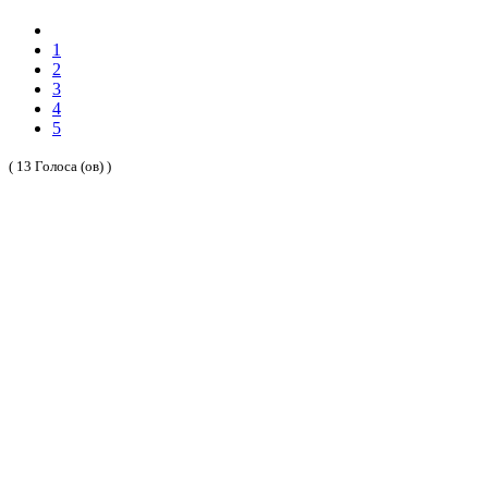
1
2
3
4
5
( 13 Голоса (ов) )