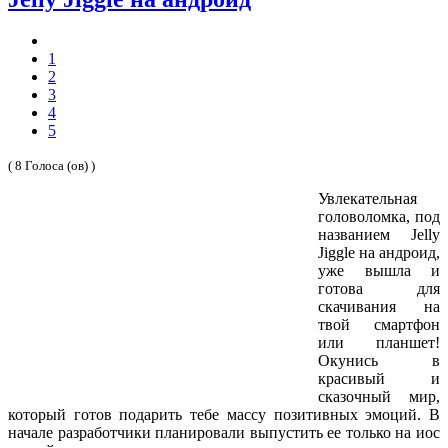
1
2
3
4
5
( 8 Голоса (ов) )
Увлекательная
головоломка, под
названием Jelly
Jiggle на андроид,
уже вышла и
готова для
скачивания на
твой смартфон
или планшет!
Окунись в
красивый и
сказочный мир,
который готов подарить тебе массу позитивных эмоций. В
начале разработчики планировали выпустить ее только на иос