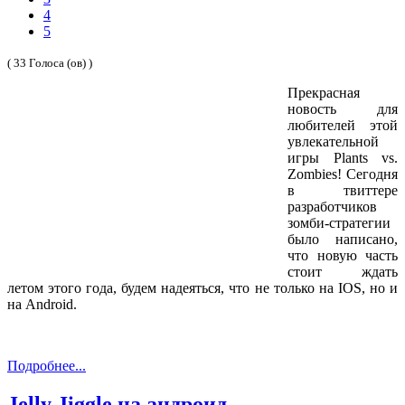
4
5
( 33 Голоса (ов) )
Прекрасная
новость для
любителей этой
увлекательной
игры Plants vs.
Zombies! Сегодня
в твиттере
разработчиков
зомби-стратегии
было написано,
что новую часть
стоит ждать
летом этого года, будем надеяться, что не только на IOS, но и
на Android.
Подробнее...
Jelly Jiggle на андроид