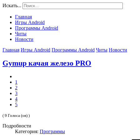
Искать...
Главная
Игры Android
Программы Android
Читы
Новости
Главная
Игры Android
Программы Android
Читы
Новости
Gymup качая железо PRO
1
2
3
4
5
( 9 Голоса (ов) )
Подробности
Категория:
Программы