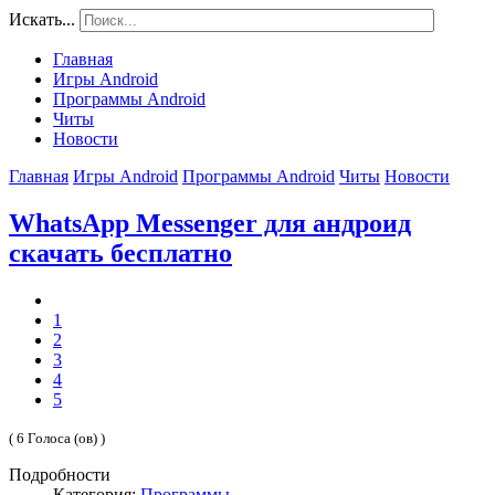
Искать...
Главная
Игры Android
Программы Android
Читы
Новости
Главная
Игры Android
Программы Android
Читы
Новости
WhatsApp Messenger для андроид
скачать бесплатно
1
2
3
4
5
( 6 Голоса (ов) )
Подробности
Категория:
Программы