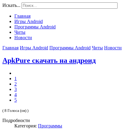
Искать...
Главная
Игры Android
Программы Android
Читы
Новости
Главная
Игры Android
Программы Android
Читы
Новости
ApkPure скачать на андроид
1
2
3
4
5
( 8 Голоса (ов) )
Подробности
Категория:
Программы