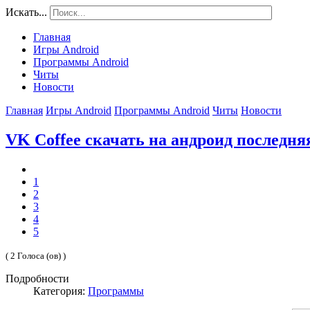
Искать...
Главная
Игры Android
Программы Android
Читы
Новости
Главная
Игры Android
Программы Android
Читы
Новости
VK Coffee скачать на андроид последня
1
2
3
4
5
( 2 Голоса (ов) )
Подробности
Категория:
Программы