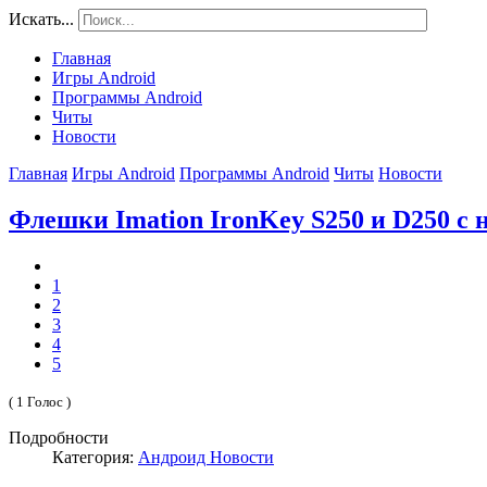
Искать...
Главная
Игры Android
Программы Android
Читы
Новости
Главная
Игры Android
Программы Android
Читы
Новости
Флешки Imation IronKey S250 и D250 с 
1
2
3
4
5
( 1 Голос )
Подробности
Категория:
Андроид Новости