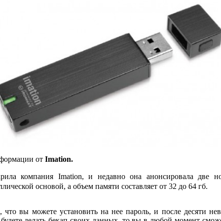
формации от
Imation.
ила компания Imation, и недавно она анонсировала две 
ической основой, а объем памяти составляет от 32 до 64 гб.
 что вы можете установить на нее пароль, и после десяти не
я будете делать бекап своих данных, то вы в любой момент см