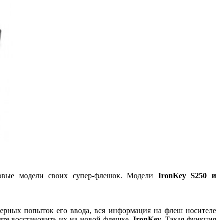
новые модели своих супер-флешок. Модели
IronKey S250 и
верных попыток его ввода, вся информация на флеш носителе
ожете восстановить их на новой флешке
IronKey.
Такая функция