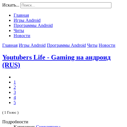
Искать...
Главная
Игры Android
Программы Android
Читы
Новости
Главная
Игры Android
Программы Android
Читы
Новости
Youtubers Life - Gaming на андроид
(RUS)
1
2
3
4
5
( 1 Голос )
Подробности
Категория:
Симуляторы