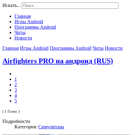
Искать...
Главная
Игры Android
Программы Android
Читы
Новости
Главная
Игры Android
Программы Android
Читы
Новости
Airfighters PRO на андроид (RUS)
1
2
3
4
5
( 1 Голос )
Подробности
Категория:
Симуляторы