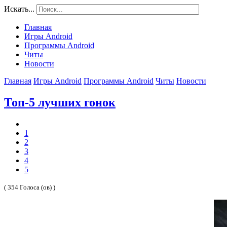
Искать...
Главная
Игры Android
Программы Android
Читы
Новости
Главная
Игры Android
Программы Android
Читы
Новости
Топ-5 лучших гонок
1
2
3
4
5
( 354 Голоса (ов) )