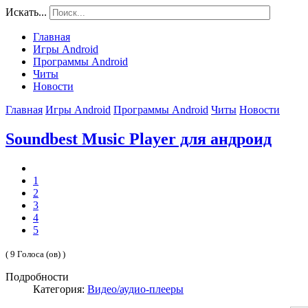
Искать...
Главная
Игры Android
Программы Android
Читы
Новости
Главная
Игры Android
Программы Android
Читы
Новости
Soundbest Music Player для андроид
1
2
3
4
5
( 9 Голоса (ов) )
Подробности
Категория:
Видео/аудио-плееры