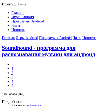
Искать...
Главная
Игры Android
Программы Android
Читы
Новости
Главная
Игры Android
Программы Android
Читы
Новости
Soundhound - программа для
распознавания музыки для андроид
1
2
3
4
5
( 15 Голоса (ов) )
Подробности
Категория:
Разное