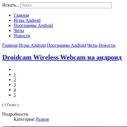
Искать...
Главная
Игры Android
Программы Android
Читы
Новости
Главная
Игры Android
Программы Android
Читы
Новости
Droidcam Wireless Webcam на андроид
1
2
3
4
5
( 1 Голос )
Подробности
Категория:
Разное