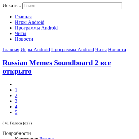
Искать...
Главная
Игры Android
Программы Android
Читы
Новости
Главная
Игры Android
Программы Android
Читы
Новости
Russian Memes Soundboard 2 все
открыто
1
2
3
4
5
( 41 Голоса (ов) )
Подробности
Категория:
Разное