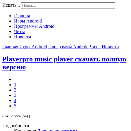
Искать...
Главная
Игры Android
Программы Android
Читы
Новости
Главная
Игры Android
Программы Android
Читы
Новости
Playerpro music player скачать полную
версию
1
2
3
4
5
( 24 Голоса (ов) )
Подробности
Категория:
Лучшие программы