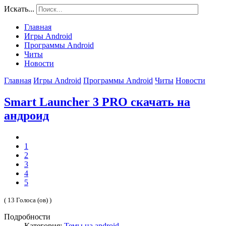
Искать...
Главная
Игры Android
Программы Android
Читы
Новости
Главная
Игры Android
Программы Android
Читы
Новости
Smart Launcher 3 PRO скачать на
андроид
1
2
3
4
5
( 13 Голоса (ов) )
Подробности
Категория:
Темы на android