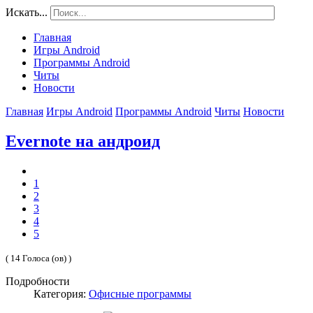
Искать...
Главная
Игры Android
Программы Android
Читы
Новости
Главная
Игры Android
Программы Android
Читы
Новости
Evernote на андроид
1
2
3
4
5
( 14 Голоса (ов) )
Подробности
Категория:
Офисные программы