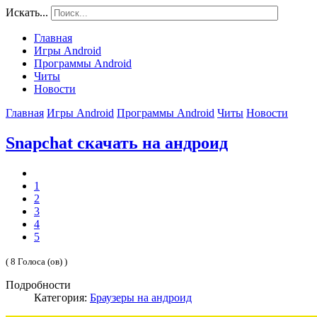
Искать...
Главная
Игры Android
Программы Android
Читы
Новости
Главная
Игры Android
Программы Android
Читы
Новости
Snapchat скачать на андроид
1
2
3
4
5
( 8 Голоса (ов) )
Подробности
Категория:
Браузеры на андроид