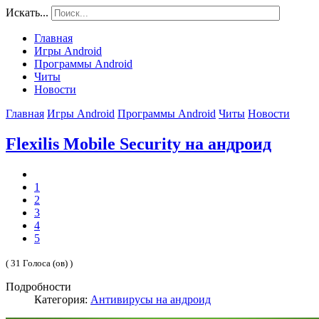
Искать...
Главная
Игры Android
Программы Android
Читы
Новости
Главная
Игры Android
Программы Android
Читы
Новости
Flexilis Mobile Security на андроид
1
2
3
4
5
( 31 Голоса (ов) )
Подробности
Категория:
Антивирусы на андроид