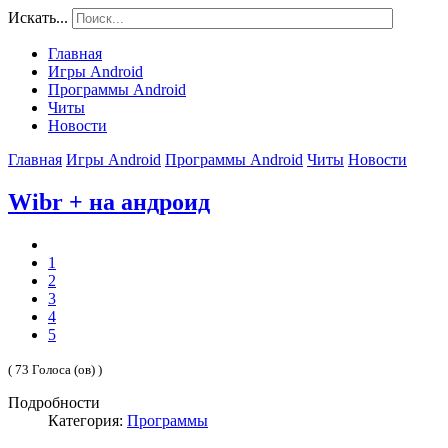
Искать...
Главная
Игры Android
Программы Android
Читы
Новости
Главная
Игры Android
Программы Android
Читы
Новости
Wibr + на андроид
1
2
3
4
5
( 73 Голоса (ов) )
Подробности
Категория:
Программы