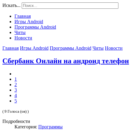
Искать...
Главная
Игры Android
Программы Android
Читы
Новости
Главная
Игры Android
Программы Android
Читы
Новости
Сбербанк Онлайн на андроид телефон
1
2
3
4
5
( 9 Голоса (ов) )
Подробности
Категория:
Программы