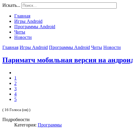
Искать...
Главная
Игры Android
Программы Android
Читы
Новости
Главная
Игры Android
Программы Android
Читы
Новости
Париматч мобильная версия на андрои
1
2
3
4
5
( 16 Голоса (ов) )
Подробности
Категория:
Программы