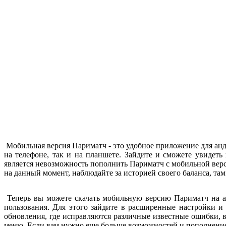
Мобильная версия Париматч - это удобное приложение для андр
на телефоне, так и на планшете. Зайдите и сможете увидет
является невозможность пополнить Париматч с мобильной верс
на данный момент, наблюдайте за историей своего баланса, там
Теперь вы можете скачать мобильную версию Париматч на а
пользования. Для этого зайдите в расширенные настройки и
обновления, где исправляются различные известные ошибки, 
меню. Если вам нужно еще больше возможностей и пополнение 