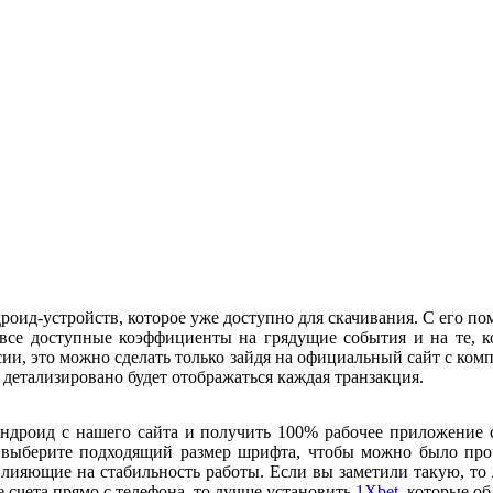
оид-устройств, которое уже доступно для скачивания. С его по
ь все доступные коэффициенты на грядущие события и на те,
ии, это можно сделать только зайдя на официальный сайт с комп
 детализировано будет отображаться каждая транзакция.
ндроид с нашего сайта и получить 100% рабочее приложение 
 выберите подходящий размер шрифта, чтобы можно было проч
влияющие на стабильность работы. Если вы заметили такую, то 
счета прямо с телефона, то лучше установить
1Xbet
, которые о