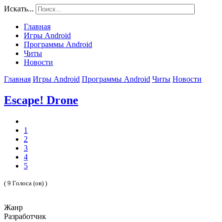
Искать...
Главная
Игры Android
Программы Android
Читы
Новости
Главная
Игры Android
Программы Android
Читы
Новости
Escape! Drone
1
2
3
4
5
( 9 Голоса (ов) )
Жанр
Разработчик