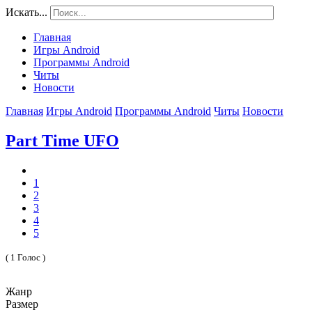
Искать...
Главная
Игры Android
Программы Android
Читы
Новости
Главная
Игры Android
Программы Android
Читы
Новости
Part Time UFO
1
2
3
4
5
( 1 Голос )
Жанр
Размер