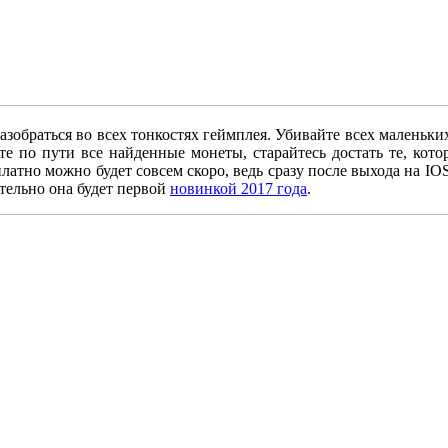
обраться во всех тонкостях геймплея. Убивайте всех маленьких
те по пути все найденные монеты, старайтесь достать те, кот
платно можно будет совсем скоро, ведь сразу после выхода на 
ительно она будет первой
новинкой 2017 года
.