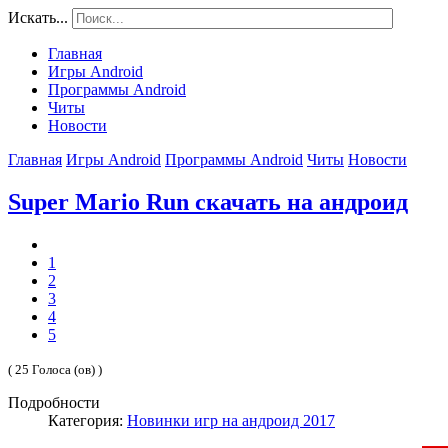
Искать...
Главная
Игры Android
Программы Android
Читы
Новости
Главная
Игры Android
Программы Android
Читы
Новости
Super Mario Run скачать на андроид
1
2
3
4
5
( 25 Голоса (ов) )
Подробности
Категория:
Новинки игр на андроид 2017