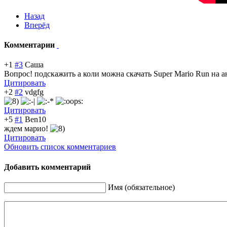
Назад
Вперёд
Комментарии
+1
#3
Саша
Вопрос! подскажить а коли можна скачать Super Mario Run на а
Цитировать
+2
#2
vdgfg
Цитировать
+5
#1
Ben10
ждем марио!
Цитировать
Обновить список комментариев
Добавить комментарий
Имя (обязательное)