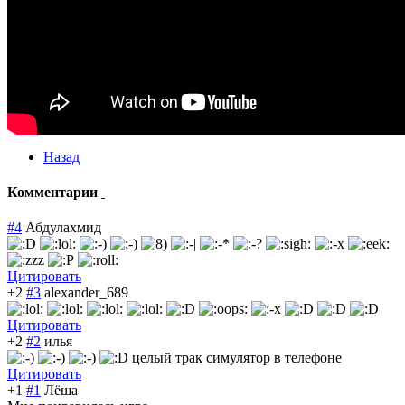
Назад
Комментарии
#4
Абдулахмид
Цитировать
+2
#3
alexander_689
Цитировать
+2
#2
илья
целый трак симулятор в телефоне
Цитировать
+1
#1
Лёша