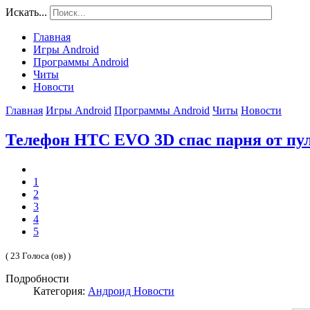
Искать...
Главная
Игры Android
Программы Android
Читы
Новости
Главная
Игры Android
Программы Android
Читы
Новости
Телефон HTC EVO 3D спас парня от пу
1
2
3
4
5
( 23 Голоса (ов) )
Подробности
Категория:
Андроид Новости