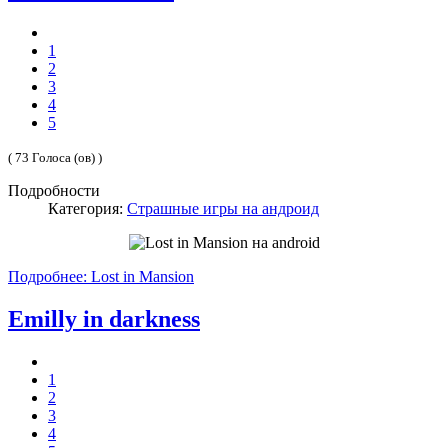
1
2
3
4
5
( 73 Голоса (ов) )
Подробности
Категория:
Страшные игры на андроид
Подробнее: Lost in Mansion
Emilly in darkness
1
2
3
4