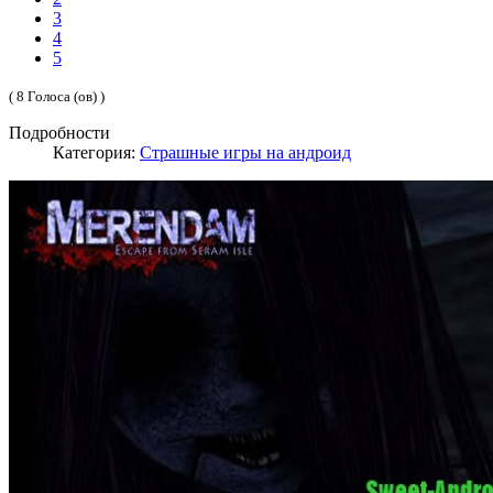
3
4
5
( 8 Голоса (ов) )
Подробности
Категория:
Страшные игры на андроид