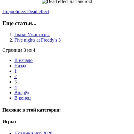
Подробнее: Dead effect
Еще статьи...
Глаза: Ужас игры
Five nights at Freddy's 3
Страница 3 из 4
В начало
Назад
1
2
3
4
Вперёд
В конец
Похожие в этой категории:
Игры:
Новинки игр 2020