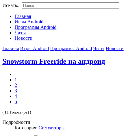
Искать...
Главная
Игры Android
Программы Android
Читы
Новости
Главная
Игры Android
Программы Android
Читы
Новости
Snowstorm Freeride на андроид
1
2
3
4
5
( 11 Голоса (ов) )
Подробности
Категория:
Симуляторы