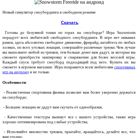
Новый симулятор сноубординга в свободном режиме
Скачать
Готовы до безумной гонки по горах на сноуборде? Игра Snowstorm
порадует всех любителей свободного сноубординга. В игре нет никаких
рамок, здесь абсолютно свободное движение, фрирайд, катайтесь по любых
холмах, по всех уголках локации, совершайте различные трюки. Чем лучше
вы выполните любой из трюков, тем больше денег вам дадут, за которые вы
сможете приобрести экипировку и снаряжение для более веселой игры.
Каждый спуск требует сноуборд подходящий под него. Купить их вы
сможете в игровом магазине. Игра понравится всем любителям
спортивных
игр на андроид
и не только.
Особенности
:
- Реалистичная спортивная физика позволит вам более уверенно держатся
на сноуборде;
- Большие локации не дадут вам скучать от однообразия;
- Качественные текстуры выжмут все с вашего устройства, также игра
хорошо оптимизирована под слабые устройства;
- Исполняйте множество трюков, прыгайте, вращайтесь, делайте все, что
вам угодно;