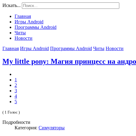
Искать...
Главная
Игры Android
Программы Android
Читы
Новости
Главная
Игры Android
Программы Android
Читы
Новости
My little pony: Магия принцесс на андр
1
2
3
4
5
( 1 Голос )
Подробности
Категория:
Симуляторы