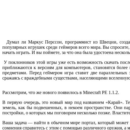
Думал ли Маркус Перссон, программист из Швеции, создавая
популярных игрушек среди геймеров всего мира. Вы спросите, 
начать играть. И вы поймете, за что она была удостоена неск
У поклонников этой игры уже есть возможность скачать после
приближаются к версиям для компьютеров, становятся боле
предметами. Перед геймером игра ставит две параллельных з
сражаясь с враждебными существами, населяющими вселенну
Рассмотрим, что же нового появилось в Minecraft РЕ 1.1.2.
В первую очередь, это новый мир под названием «Карай». Те
земель, как бы подвешенных, в некоем пространстве. Они па
постройки, о которых мы поговорим несколько позже. Властите
Ваша задача — найти в обычном мире портал, который может п
сомнения справитесь с этим с помощью различного оружия, а м