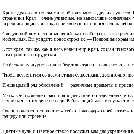
Кроме дракона в новом мире обитает много других существ.
странники Края – очень уязвимые, не выносящие солнечных 
передвигающиеся и атакующие внезапно, наносят очень небольш
Следующий комплекс изменений, как и обещали, это строения
мобильных. Вы увидите новое строение — Подводный храм или
Этот храм, так же, как и весь новый мир Край, создан из ново
вам придется потрудиться.
Из блоков пурпурного цвета будут выстроены новые города и 
Чтобы встретиться со всеми этими существами, достаточно про
И еще целый ряд обновлений — различные предметы и приспос
Маяк. Он позволяет расширять действие определенных возм
скупиться в этом деле не надо. Работающий маяк испускает вве
Очень полезное новшество – губка. Благодаря своей возможно
пещеру или строение.
Цветные лучи и Цветное стекло послужат вам для украшения ваш