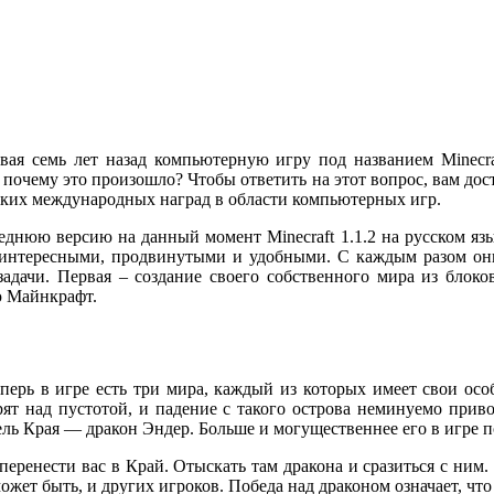
 семь лет назад компьютерную игру под названием Minecraft
почему это произошло? Чтобы ответить на этот вопрос, вам доста
ольких международных наград в области компьютерных игр.
днюю версию на данный момент Minecraft 1.1.2 на русском язык
е интересными, продвинутыми и удобными. С каждым разом о
адачи. Первая – создание своего собственного мира из блоков
ю Майнкрафт.
перь в игре есть три мира, каждый из которых имеет свои ос
рят над пустотой, и падение с такого острова неминуемо прив
ль Края — дракон Эндер. Больше и могущественнее его в игре п
еренести вас в Край. Отыскать там дракона и сразиться с ним. 
ожет быть, и других игроков. Победа над драконом означает, чт