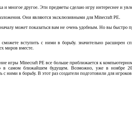
ка и многое другое. Эти предметы сделаю игру интереснее и увл
азложения. Они являются эксклюзивными для Minecraft РЕ.
поначалу может показаться вам не очень удобным. Но вы быстро 
с сможете вступить с ними в борьбу. значительно расширен с
ех миров вместе.
ие игры Minecraft РЕ все больше приближается к компьютерному 
то в самом ближайшем будущем. Возможно, уже в ноябре 20
ь с ними в борьбу. В этот раз создатели подготовили для игрок