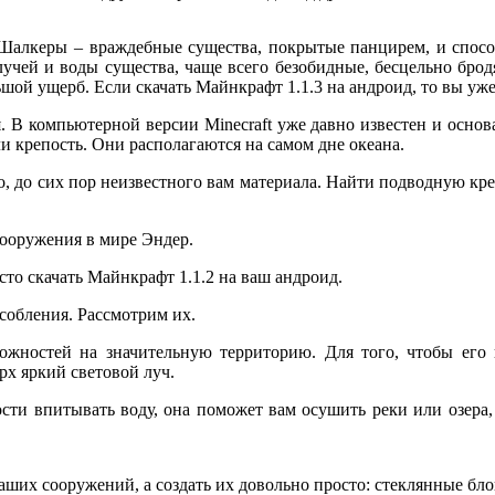
 Шалкеры – враждебные существа, покрытые панцирем, и спос
лучей и воды существа, чаще всего безобидные, бесцельно бро
ой ущерб. Если скачать Майнкрафт 1.1.3 на андроид, то вы уже 
. В компьютерной версии Minecraft уже давно известен и основ
 крепость. Они располагаются на самом дне океана.
го, до сих пор неизвестного вам материала. Найти подводную креп
сооружения в мире Эндер.
сто скачать Майнкрафт 1.1.2 на ваш андроид.
обления. Рассмотрим их.
ожностей на значительную территорию. Для того, чтобы его п
рх яркий световой луч.
сти впитывать воду, она поможет вам осушить реки или озера, 
их сооружений, а создать их довольно просто: стеклянные блоки,