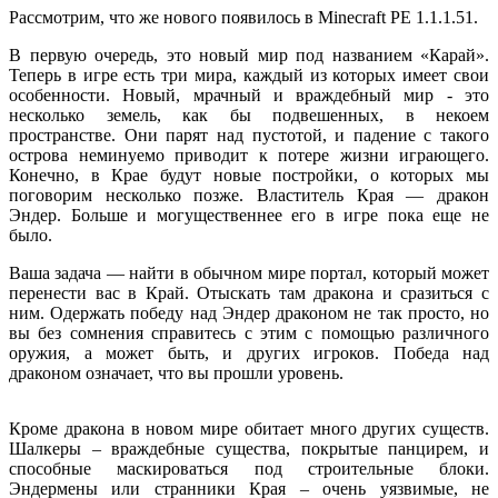
Рассмотрим, что же нового появилось в Minecraft РЕ 1.1.1.51.
В первую очередь, это новый мир под названием «Карай».
Теперь в игре есть три мира, каждый из которых имеет свои
особенности. Новый, мрачный и враждебный мир - это
несколько земель, как бы подвешенных, в некоем
пространстве. Они парят над пустотой, и падение с такого
острова неминуемо приводит к потере жизни играющего.
Конечно, в Крае будут новые постройки, о которых мы
поговорим несколько позже. Властитель Края — дракон
Эндер. Больше и могущественнее его в игре пока еще не
было.
Ваша задача — найти в обычном мире портал, который может
перенести вас в Край. Отыскать там дракона и сразиться с
ним. Одержать победу над Эндер драконом не так просто, но
вы без сомнения справитесь с этим с помощью различного
оружия, а может быть, и других игроков. Победа над
драконом означает, что вы прошли уровень.
Кроме дракона в новом мире обитает много других существ.
Шалкеры – враждебные существа, покрытые панцирем, и
способные маскироваться под строительные блоки.
Эндермены или странники Края – очень уязвимые, не