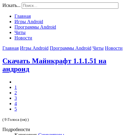
Искать...
Главная
Игры Android
Программы Android
Читы
Новости
Главная
Игры Android
Программы Android
Читы
Новости
Скачать Майнкрафт 1.1.1.51 на
андроид
1
2
3
4
5
( 9 Голоса (ов) )
Подробности
Категория:
Симуляторы