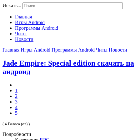
Искать...
Главная
Игры Android
Программы Android
Читы
Новости
Главная
Игры Android
Программы Android
Читы
Новости
Jade Empire: Special edition скачать на
андроид
1
2
3
4
5
( 4 Голоса (ов) )
Подробности
Категория:
RPG