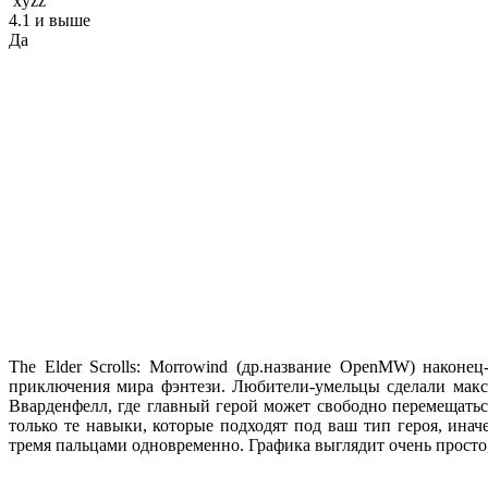
xyzz
4.1 и выше
Да
The Elder Scrolls: Morrowind (др.название OpenMW) наконе
приключения мира фэнтези. Любители-умельцы сделали макс
Вварденфелл, где главный герой может свободно перемещать
только те навыки, которые подходят под ваш тип героя, ина
тремя пальцами одновременно. Графика выглядит очень просто, 