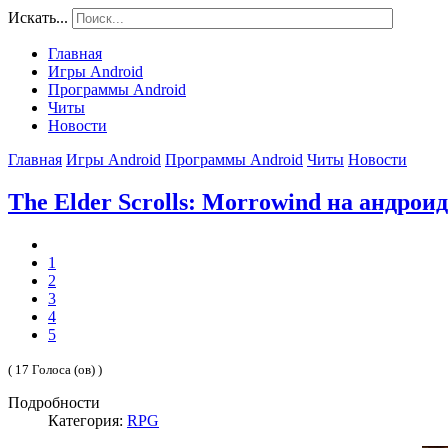
Искать...
Главная
Игры Android
Программы Android
Читы
Новости
Главная
Игры Android
Программы Android
Читы
Новости
The Elder Scrolls: Morrowind на андроид
1
2
3
4
5
( 17 Голоса (ов) )
Подробности
Категория:
RPG