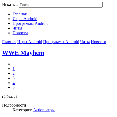
Искать...
Главная
Игры Android
Программы Android
Читы
Новости
Главная
Игры Android
Программы Android
Читы
Новости
WWE Mayhem
1
2
3
4
5
( 1 Голос )
Подробности
Категория:
Action игры