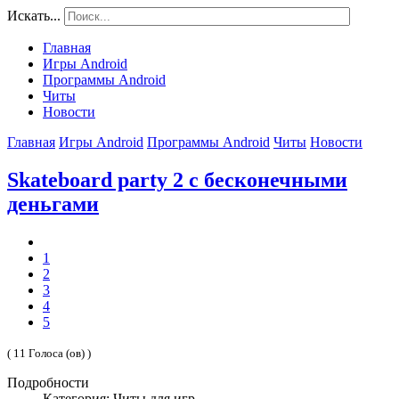
Искать...
Главная
Игры Android
Программы Android
Читы
Новости
Главная
Игры Android
Программы Android
Читы
Новости
Skateboard party 2 с бесконечными
деньгами
1
2
3
4
5
( 11 Голоса (ов) )
Подробности
Категория: Читы для игр