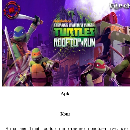
Apk
Кэш
Читы для Tmnt rooftop run отлично подойдет тем, кто