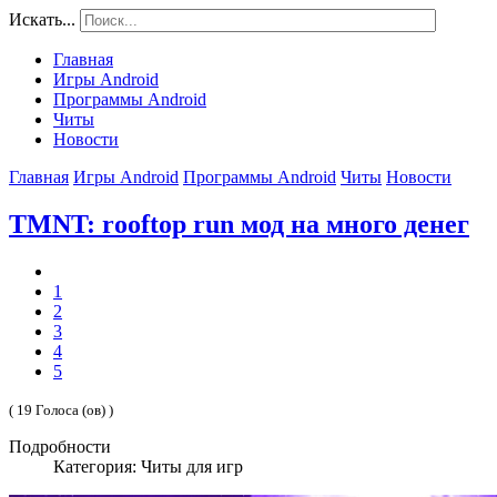
Искать...
Главная
Игры Android
Программы Android
Читы
Новости
Главная
Игры Android
Программы Android
Читы
Новости
TMNT: rooftop run мод на много денег
1
2
3
4
5
( 19 Голоса (ов) )
Подробности
Категория: Читы для игр