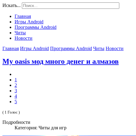
Искать...
Главная
Игры Android
Программы Android
Читы
Новости
Главная
Игры Android
Программы Android
Читы
Новости
My oasis мод много денег и алмазов
1
2
3
4
5
( 1 Голос )
Подробности
Категория: Читы для игр