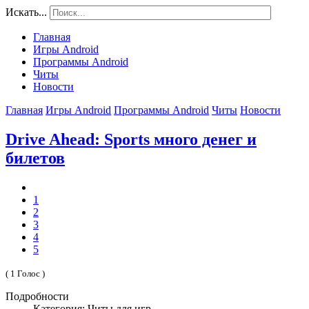
Искать...
Главная
Игры Android
Программы Android
Читы
Новости
Главная
Игры Android
Программы Android
Читы
Новости
Drive Ahead: Sports много денег и
билетов
1
2
3
4
5
( 1 Голос )
Подробности
Категория: Читы для игр