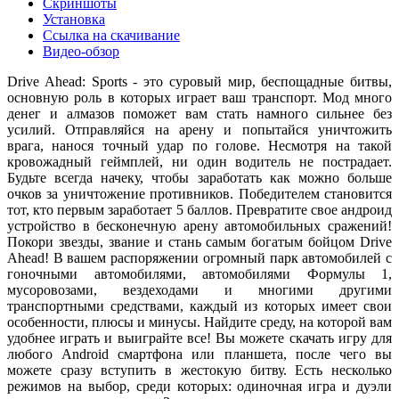
Скриншоты
Установка
Ссылка на скачивание
Видео-обзор
Drive Ahead: Sports - это суровый мир, беспощадные битвы,
основную роль в которых играет ваш транспорт. Мод много
денег и алмазов поможет вам стать намного сильнее без
усилий. Отправляйся на арену и попытайся уничтожить
врага, нанося точный удар по голове. Несмотря на такой
кровожадный геймплей, ни один водитель не пострадает.
Будьте всегда начеку, чтобы заработать как можно больше
очков за уничтожение противников. Победителем становится
тот, кто первым заработает 5 баллов. Превратите свое андроид
устройство в бесконечную арену автомобильных сражений!
Покори звезды, звание и стань самым богатым бойцом Drive
Ahead! В вашем распоряжении огромный парк автомобилей с
гоночными автомобилями, автомобилями Формулы 1,
мусоровозами, вездеходами и многими другими
транспортными средствами, каждый из которых имеет свои
особенности, плюсы и минусы. Найдите среду, на которой вам
удобнее играть и выиграйте все! Вы можете скачать игру для
любого Android смартфона или планшета, после чего вы
можете сразу вступить в жестокую битву. Есть несколько
режимов на выбор, среди которых: одиночная игра и дуэли