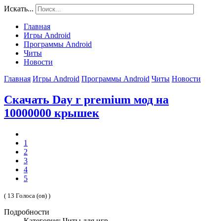
Искать...
Главная
Игры Android
Программы Android
Читы
Новости
Главная
Игры Android
Программы Android
Читы
Новости
Скачать Day r premium мод на
10000000 крышек
1
2
3
4
5
( 13 Голоса (ов) )
Подробности
Категория: Читы для игр