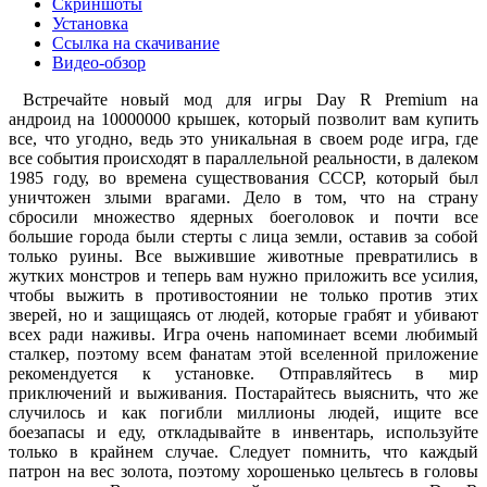
Скриншоты
Установка
Ссылка на скачивание
Видео-обзор
Встречайте новый мод для игры Day R Premium на
андроид на 10000000 крышек, который позволит вам купить
все, что угодно, ведь это уникальная в своем роде игра, где
все события происходят в параллельной реальности, в далеком
1985 году, во времена существования СССР, который был
уничтожен злыми врагами. Дело в том, что на страну
сбросили множество ядерных боеголовок и почти все
большие города были стерты с лица земли, оставив за собой
только руины. Все выжившие животные превратились в
жутких монстров и теперь вам нужно приложить все усилия,
чтобы выжить в противостоянии не только против этих
зверей, но и защищаясь от людей, которые грабят и убивают
всех ради наживы. Игра очень напоминает всеми любимый
сталкер, поэтому всем фанатам этой вселенной приложение
рекомендуется к установке. Отправляйтесь в мир
приключений и выживания. Постарайтесь выяснить, что же
случилось и как погибли миллионы людей, ищите все
боезапасы и еду, откладывайте в инвентарь, используйте
только в крайнем случае. Следует помнить, что каждый
патрон на вес золота, поэтому хорошенько цельтесь в головы